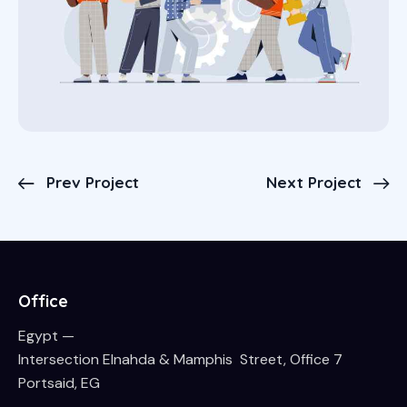
Prev Project
Next Project
Office
Egypt —
Intersection Elnahda & Mamphis Street, Office 7
Portsaid, EG